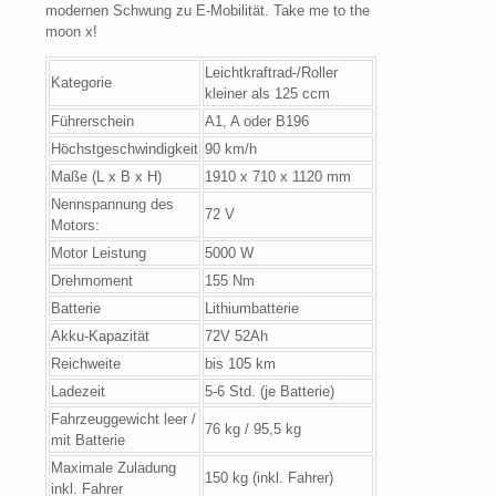
modernen Schwung zu E-Mobilität. Take me to the
moon x!
Leichtkraftrad-/Roller
Kategorie
kleiner als 125 ccm
Führerschein
A1, A oder B196
Höchstgeschwindigkeit
90 km/h
Maße (L x B x H)
1910 x 710 x 1120 mm
Nennspannung des
72 V
Motors:
Motor Leistung
5000 W
Drehmoment
155 Nm
Batterie
Lithiumbatterie
Akku-Kapazität
72V 52Ah
Reichweite
bis 105 km
Ladezeit
5-6 Std. (je Batterie)
Fahrzeuggewicht leer /
76 kg / 95,5 kg
mit Batterie
Maximale Zuladung
150 kg (inkl. Fahrer)
inkl. Fahrer