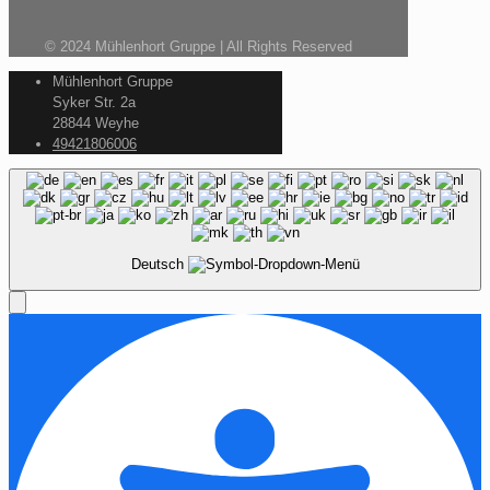
© 2024 Mühlenhort Gruppe | All Rights Reserved
Mühlenhort Gruppe
Syker Str. 2a
28844 Weyhe
49421806006
Deutsch