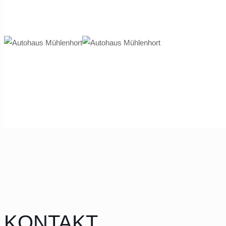
Autohaus Mühlenhort GmbH Schwerin/Wis
EUROMASTER Autohaus Mühlenhort Gmb
KONTAKT