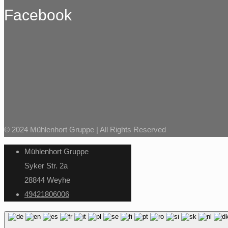
Facebook
© 2024 Mühlenhort Gruppe | All Rights Reserved
Mühlenhort Gruppe
Syker Str. 2a
28844 Weyhe
49421806006