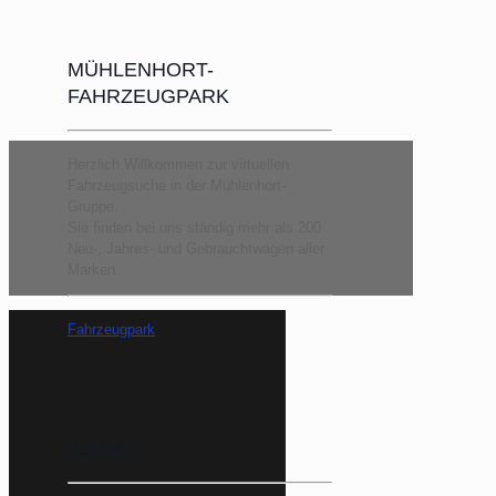
MÜHLENHORT-
FAHRZEUGPARK
Herzlich Willkommen zur virtuellen
Fahrzeugsuche in der Mühlenhort-
Gruppe.
Sie finden bei uns ständig mehr als 200
Neu-, Jahres- und Gebrauchtwagen aller
Marken.
Fahrzeugpark
Karriere