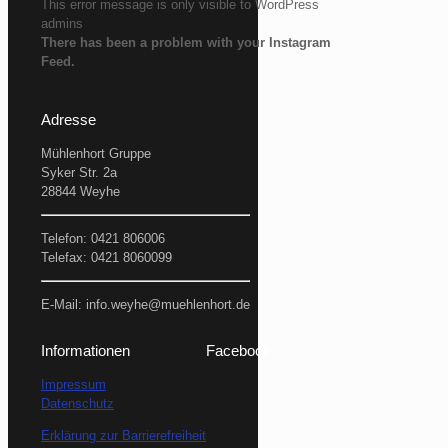
This error message is only visible to WordPress
admins
There has been a problem with your Instagram
Feed.
Adresse
Mühlenhort Gruppe
Syker Str. 2a
28844 Weyhe
Telefon: 0421 806006
Telefax: 0421 8060099
E-Mail: info.weyhe@muehlenhort.de
Informationen
Facebook
Impressum
Datenschutz
Erklärung zur Barrierefreiheit